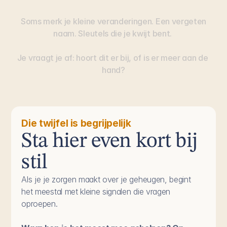
Soms
merk
je
kleine
veranderingen.
Een
vergeten
naam.
Sleutels
die
je
kwijt
bent.
Je
vraagt
je
af:
hoort
dit
er
bij,
of
is
er
meer
aan
de
hand?
Die twijfel is begrijpelijk
Sta hier even kort bij 
stil
Als je je zorgen maakt over je geheugen, begint 
het meestal met kleine signalen die vragen 
oproepen.