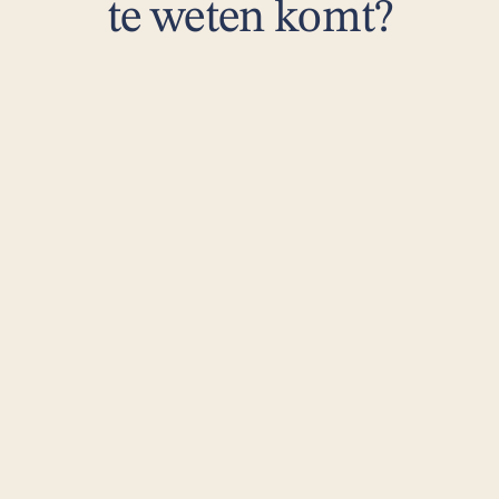
te weten komt?
Wat je persoonlijke breinleeftijd is
Je breinleeftijd laat zien hoe je brein functioneert 
in vergelijking met leeftijdgenoten op basis van 
meerdere metingen.
Het geeft antwoord op de vraag: 
"Waar sta ik 
ten opzichte van anderen?"