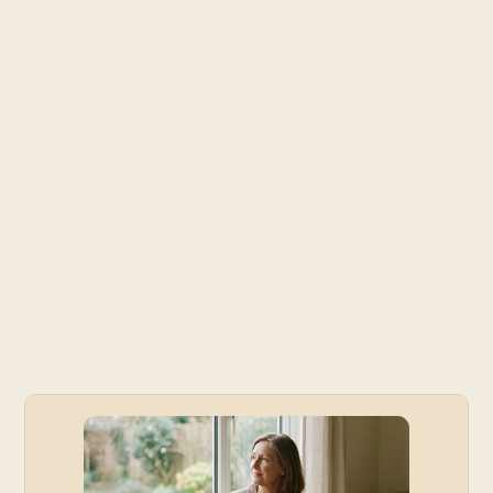
Hoe je je brein in optima forma houdt
Onderzoek laat zien dat tot wel 45% van de 
gevallen van dementie middels gerichte 
interventies kunnen worden voorkomen. Dat 
vergt een persoonlijke en gerichte aanpak.
Remind helpt je in kaart te brengen: 
"Wat zijn 
mijn risico- en preventie factoren"?