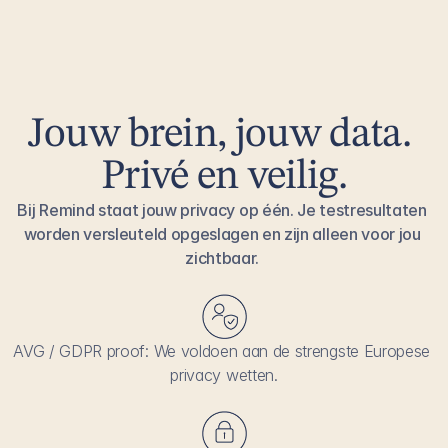
Op basis van jouw profiel geven we je concrete 
handvatten en leefstijltips die bewezen effectief zijn 
om je brein fit te houden. 
Ook als je de vijftig al gepasseerd bent hebben 
Jouw brein, jouw data. 
die nog een bewezen effect.
Privé en veilig.
Bij Remind staat jouw privacy op één. Je testresultaten 
worden versleuteld opgeslagen en zijn alleen voor jou 
zichtbaar. 
AVG / GDPR proof: We voldoen aan de strengste Europese 
privacy wetten.