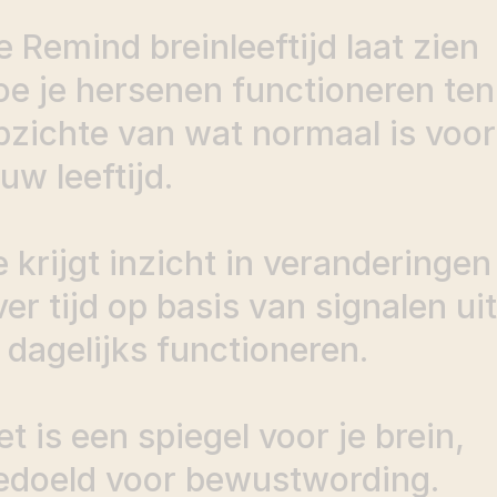
e
Remind
breinleeftijd
laat
zien
oe
je
hersenen
functioneren
ten
pzichte
van
wat
normaal
is
voor
ouw
leeftijd.
e
krijgt
inzicht
in
veranderingen
ver
tijd
op
basis
van
signalen
uit
dagelijks
functioneren.
et
is
een
spiegel
voor
je
brein,
edoeld
voor
bewustwording.