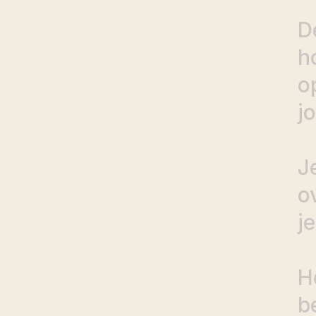
D
h
o
j
J
o
je
H
b