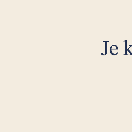
Je brein functioneert gemiddeld iets jonger 
dan je fysieke leeftijd. Dit wijst op een 
veerkrachtige breingezondheid.
Je k