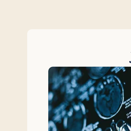
Sociaal contact
In contact blijven met anderen ondersteunt 
je brein en helpt om stress te verminderen. 
Remind benadrukt waarom dit belangrijk is 
en volgt via je vaardigheden en patronen 
hoe je hierin verandert, zodat je advies 
ontvangt dat past bij jouw situatie en 
dagelijkse leven.