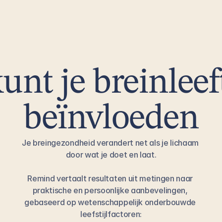
Je brein functioneert zoals verwacht mag 
worden voor jouw leeftijd. Een stabiel profiel 
zonder opvallende veranderingen.
unt je breinleeft
beïnvloeden
Je breingezondheid verandert net als je lichaam 
door wat je doet en laat.
Remind vertaalt resultaten uit metingen naar 
praktische en persoonlijke aanbevelingen, 
gebaseerd op wetenschappelijk onderbouwde 
leefstijlfactoren: